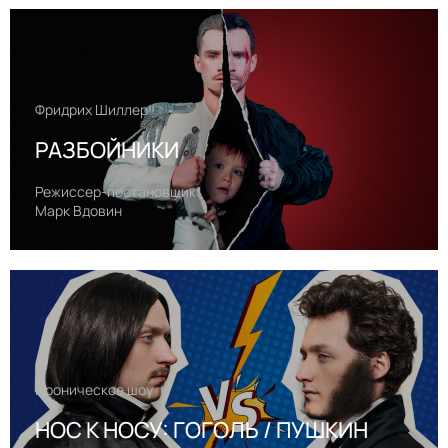
Фридрих Шиллер
РАЗБОЙНИКИ
Режиссер-постановщик:
Марк Вдовин
Ироническое шоу
НОС К НОСУ: ГОГОЛЬ / ПУШКИН