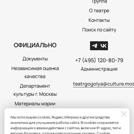
Труппа
О театре
Контакты
Поиск по сайту
ОФИЦИАЛЬНО
Документы
+7 (495) 120-80-79
Независимая оценка
Администрация
качества
teatrgogolya@culture.mos
Департамент
культуры г. Москвы
Материалы мэрии
Москвы
Мы используем cookies, Яндекс.Метрику и другие средства
Политика
аналитики для улучшения работы сайта. В cookies сохраняется
информация о взаимодействии с сайтом, включая IP-адрес, тип и
конфиденциальности
версию браузера, а также операционную систему. Cookies