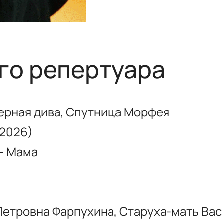
го репертуара
ерная дива, Спутница Морфея
2026)
— Мама
Петровна Фарпухина, Старуха-мать Ва