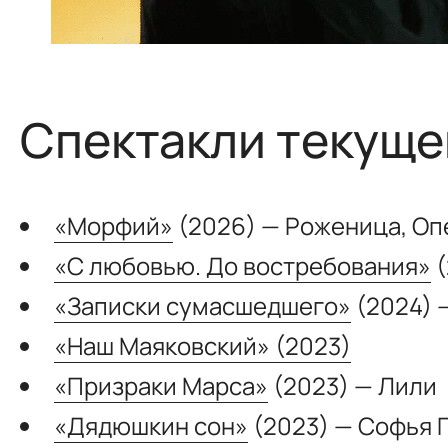
Спектакли текуще
«Морфий»
(2026) — Роженица, Оп
«С любовью. До востребования»
(
«Записки сумасшедшего»
(2024) 
«Наш Маяковский» (2023)
«Призраки Марса»
(2023) — Лили
«Дядюшкин сон»
(2023) — Софья 