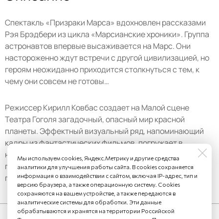
Спектакль «Призраки Марса» вдохновлен рассказами
Рэя Брэдбери из цикла «Марсианские хроники». Группа
астронавтов впервые высаживается на Марс. Они
настороженно ждут встречи с другой цивилизацией, но
героям неожиданно приходится столкнуться с тем, к
чему они совсем не готовы…
Режиссер Кирилл Ковбас создает на Малой сцене
Театра Гоголя загадочный, опасный мир красной
планеты. Эффектный визуальный ряд, напоминающий
кадры из фантастических фильмов, погружает в
напряжённую атмосферу. На Марсе каждому герою
Мы используем cookies, Яндекс.Метрику и другие средства
предстоит пройти через испытание, которое может
аналитики для улучшения работы сайта. В cookies сохраняется
информация о взаимодействии с сайтом, включая IP-адрес, тип и
полностью перевернуть его жизнь.
версию браузера, а также операционную систему. Cookies
сохраняются на вашем устройстве, а также передаются в
аналитические системы для обработки. Эти данные
обрабатываются и хранятся на территории Российской