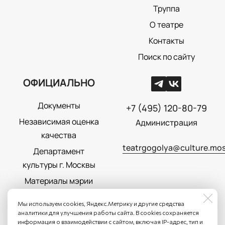
Труппа
О театре
Контакты
Поиск по сайту
ОФИЦИАЛЬНО
Документы
+7 (495) 120-80-79
Независимая оценка
Администрация
качества
teatrgogolya@culture.mos
Департамент
культуры г. Москвы
Материалы мэрии
Москвы
Мы используем cookies, Яндекс.Метрику и другие средства
Политика
аналитики для улучшения работы сайта. В cookies сохраняется
информация о взаимодействии с сайтом, включая IP-адрес, тип и
конфиденциальности