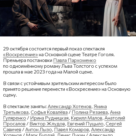
29 октября состоится первый показ спектакля
«Воскресение»
на Основной сцене Театре Гоголя.
Премьера постановки
Павла Пархоменко
по одноимённому роману Льва Толстого с успехом
прошла в мае 2023 года на Малой сцене.
В связи с устойчивым зрительским интересом было
принято решение перенести «Воскресение» на Основную
сцену.
В спектакле заняты:
Александр Хотенов
,
Янина
Третьякова
,
Софья Ковалёва
/
Полина Резаева
,
Анна
Гуляренко
/
Ирина Рудницкая
,
Кирилл Малов
,
Анатолий
Просалов
/
Виктор Жлудов
,
Евгений Пуцыло
,
Сергей
Савичев
/
Антон Лызо
,
Павел Комаров
,
Александр
Хотенов
/
Марк Бурлай
,
Денис Лукин
/
Александр