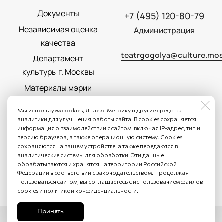
Документы
+7 (495) 120-80-79
Независимая оценка
Администрация
качества
teatrgogolya@culture.mos
Департамент
культуры г. Москвы
Материалы мэрии
Москвы
Мы используем cookies, Яндекс.Метрику и другие средства
Политика
аналитики для улучшения работы сайта. В cookies сохраняется
информация о взаимодействии с сайтом, включая IP-адрес, тип и
конфиденциальности
версию браузера, а также операционную систему. Cookies
сохраняются на вашем устройстве, а также передаются в
аналитические системы для обработки. Эти данные
обрабатываются и хранятся на территории Российской
Федерации в соответствии с законодательством. Продолжая
пользоваться сайтом, вы соглашаетесь с использованием файлов
cookies и
политикой конфиденциальности
.
Принять
Сайт разработан в
Stanley Group
, 2025