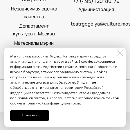
+7 (495) 120-80-79
Независимая оценка
Администрация
качества
teatrgogolya@culture.mos
Департамент
культуры г. Москвы
Материалы мэрии
Москвы
Мы используем cookies, Яндекс.Метрику и другие средства
Политика
аналитики для улучшения работы сайта. В cookies сохраняется
информация о взаимодействии с сайтом, включая IP-адрес, тип и
конфиденциальности
версию браузера, а также операционную систему. Cookies
сохраняются на вашем устройстве, а также передаются в
аналитические системы для обработки. Эти данные
обрабатываются и хранятся на территории Российской
Федерации в соответствии с законодательством. Продолжая
пользоваться сайтом, вы соглашаетесь с использованием файлов
cookies и
политикой конфиденциальности
.
Принять
Сайт разработан в
Stanley Group
, 2025