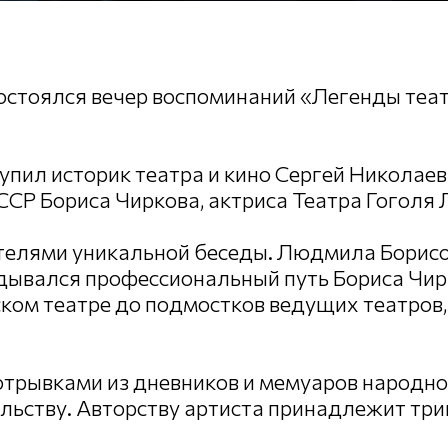
состоялся вечер воспоминаний «Легенды теат
пил историк театра и кино Сергей Николаев
ССР Бориса Чиркова, актриса Театра Гоголя
ателями уникальной беседы. Людмила Борис
адывался профессиональный путь Бориса Чирк
ком театре до подмостков ведущих театров
трывками из дневников и мемуаров народно
ельству. Авторству артиста принадлежит три