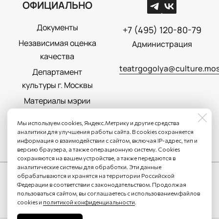
ОФИЦИАЛЬНО
Документы
+7 (495) 120-80-79
Независимая оценка
Администрация
качества
teatrgogolya@culture.mos
Департамент
культуры г. Москвы
Материалы мэрии
Москвы
Мы используем cookies, Яндекс.Метрику и другие средства
Политика
аналитики для улучшения работы сайта. В cookies сохраняется
информация о взаимодействии с сайтом, включая IP-адрес, тип и
конфиденциальности
версию браузера, а также операционную систему. Cookies
сохраняются на вашем устройстве, а также передаются в
аналитические системы для обработки. Эти данные
обрабатываются и хранятся на территории Российской
Федерации в соответствии с законодательством. Продолжая
пользоваться сайтом, вы соглашаетесь с использованием файлов
cookies и
политикой конфиденциальности
.