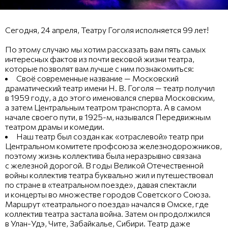
Сегодня, 24 апреля, Театру Гоголя исполняется 99 лет!
По этому случаю мы хотим рассказать вам пять самых
интересных фактов из почти вековой жизни театра,
которые позволят вам лучше с ним познакомиться:
Своё современные название — Московский
драматический театр имени Н. В. Гоголя — театр получил
в 1959 году, а до этого именовался сперва Московским,
а затем Центральным театром транспорта. А в самом
начале своего пути, в 1925-м, назывался Передвижным
театром драмы и комедии.
Наш театр был создан как «отраслевой» театр при
Центральном комитете профсоюза железнодорожников,
поэтому жизнь коллектива была неразрывно связана
с железной дорогой. В годы Великой Отечественной
войны коллектив театра буквально жил и путешествовал
по стране в «театральном поезде», давая спектакли
и концерты во множестве городов Советского Союза.
Маршрут «театрального поезда» начался в Омске, где
коллектив театра застала война. Затем он продолжился
в Улан-Удэ, Чите, Забайкалье, Сибири. Театр даже