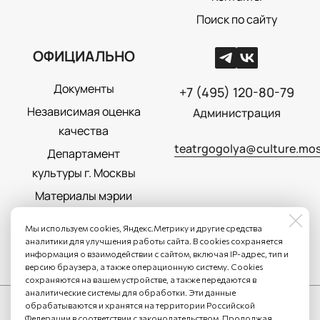
Поиск по сайту
ОФИЦИАЛЬНО
Документы
+7 (495) 120-80-79
Независимая оценка
Администрация
качества
teatrgogolya@culture.mos
Департамент
культуры г. Москвы
Материалы мэрии
Москвы
Мы используем cookies, Яндекс.Метрику и другие средства
Политика
аналитики для улучшения работы сайта. В cookies сохраняется
информация о взаимодействии с сайтом, включая IP-адрес, тип и
конфиденциальности
версию браузера, а также операционную систему. Cookies
сохраняются на вашем устройстве, а также передаются в
аналитические системы для обработки. Эти данные
обрабатываются и хранятся на территории Российской
Федерации в соответствии с законодательством. Продолжая