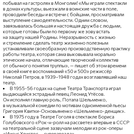
побывал на гастролях в Монголии! «Мы играли спектакли
в домах культуры, выезжали в воинские части в поле,
проводили беседы и встречи с бойцами, просматривали
выступление самодеятельности. Одним словом,
завязывалась большая и настоящая дружба с людьми,
которые готовы были по первому же зову встать
на защиту нашей Родины. Неразрывность с жизнью
и стремление сделать театр жизненно полезным
устанавливали своеобразную производственную практику
работы театра, которая сама выковывала морально
этические начала, отличающие творческий коллектив
от обычного понятия труппы», — пишет об этом времени
в своей книге воспоминаний «50 и 500» режиссёр
Николай Петров, в 1939–1948 годах возглавлявший наш
театр.
В 1955-56 годах на сцене Театра Транспорта играл
выдающийся эстрадный певец Леонид Утёсов.
Он исполнял главную роль, Потапа Шельменко,
в музыкальной комедии по мотивам одноименной пьесы
Григория Квитки-Основьяненко «Шельменко-денщик».
В 1975 году в Театре Гоголя в спектакле Бориса
Голубовского «Рок-н-ролл на рассвете» впервые в СССР
на театральной сцене зазвучали мелодии из рок-оперы
«Иисус Христос — суперзвезда».