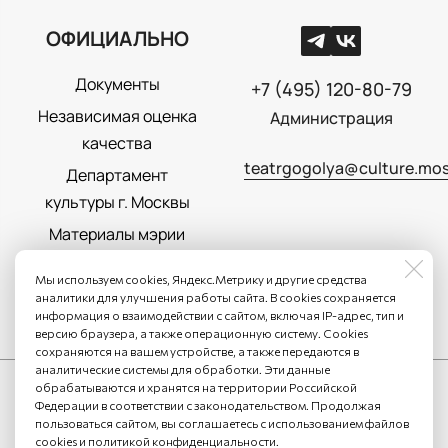
ОФИЦИАЛЬНО
Документы
+7 (495) 120-80-79
Независимая оценка
Администрация
качества
teatrgogolya@culture.mos
Департамент
культуры г. Москвы
Материалы мэрии
Москвы
Мы используем cookies, Яндекс.Метрику и другие средства
Политика
аналитики для улучшения работы сайта. В cookies сохраняется
информация о взаимодействии с сайтом, включая IP-адрес, тип и
конфиденциальности
версию браузера, а также операционную систему. Cookies
сохраняются на вашем устройстве, а также передаются в
аналитические системы для обработки. Эти данные
обрабатываются и хранятся на территории Российской
Федерации в соответствии с законодательством. Продолжая
пользоваться сайтом, вы соглашаетесь с использованием файлов
cookies и
политикой конфиденциальности
.