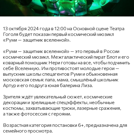
13 октября 2024 года в 12:00 на Основной сцене Театра
Гоголя будет показан первый космический мюзикл
«Руми — защитник вселенной».
«Руми — защитник вселенной» — это первый в России
космический мюзикл. Межгалактический пират Блот и его
коварный помощник Нери готовы на все, чтобы подчинить
себе Вселенную. Им противостоят молодые герои —
выпускник школы спецагентов Руми и обыкновенная
московская семья: папа, мама, смышлёный школьник
Артур и его подруга юная балерина Лиза.
Зрителя ждёт увлекательный сюжет, космические
декорации и зрелищные спецэффекты, необычные
костюмы, захватывающие трюки, лазерные сражения,
а также фотосессия с героями.
Возрастная категория постановки 6+, предназначена для
семейного просмотра.