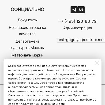
ОФИЦИАЛЬНО
Документы
+7 (495) 120-80-79
Независимая оценка
Администрация
качества
teatrgogolya@culture.mos
Департамент
культуры г. Москвы
Материалы мэрии
Москвы
Мы используем cookies, Яндекс.Метрику и другие средства
Политика
аналитики для улучшения работы сайта. В cookies сохраняется
информация о взаимодействии с сайтом, включая IP-адрес, тип и
конфиденциальности
версию браузера, а также операционную систему. Cookies
сохраняются на вашем устройстве, а также передаются в
аналитические системы для обработки. Эти данные
обрабатываются и хранятся на территории Российской
Федерации в соответствии с законодательством. Продолжая
пользоваться сайтом, вы соглашаетесь с использованием файлов
cookies и
политикой конфиденциальности
.