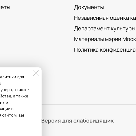
леты
Документы
Независимая оценка к
Департамент культуры 
Материалы мэрии Мос
Политика конфиденциа
налитики для
о
узера, а также
сайту
стве, а также
нные
рации в
 сайтом, вы