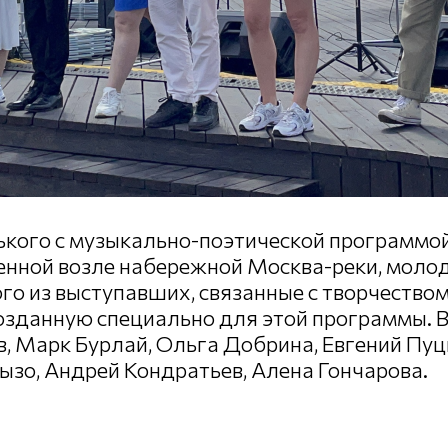
рького с музыкально-поэтической программо
енной возле набережной Москва-реки, молод
го из выступавших, связанные с творчество
озданную специально для этой программы. 
в, Марк Бурлай, Ольга Добрина, Евгений Пуц
ызо, Андрей Кондратьев, Алена Гончарова.