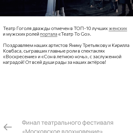
Театр Гоголя дважды отмечен в ТОП-10 лучших
женских
и мужских ролей
портала
«Театр To Go».
Поздравляем наших артистов Янину Третьякову и Кирилла
Ковбаса, сыгравших главные роли в спектаклях
«Воскресение» и «Сон в летнюю ночь», с заслуженной
наградой! От всей души рады за наших актёров!
Финал театрального фестиваля
«Московское вдохновение»