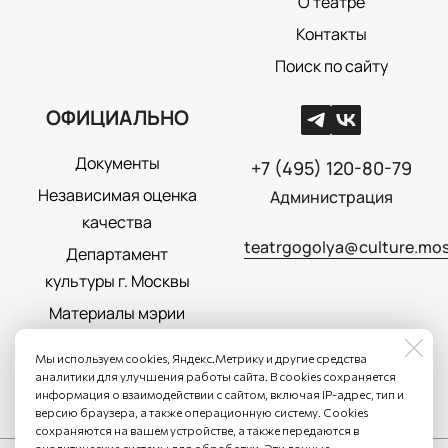
О театре
Контакты
Поиск по сайту
ОФИЦИАЛЬНО
Документы
+7 (495) 120-80-79
Независимая оценка
Администрация
качества
teatrgogolya@culture.mos
Департамент
культуры г. Москвы
Материалы мэрии
Москвы
Мы используем cookies, Яндекс.Метрику и другие средства
Политика
аналитики для улучшения работы сайта. В cookies сохраняется
информация о взаимодействии с сайтом, включая IP-адрес, тип и
конфиденциальности
версию браузера, а также операционную систему. Cookies
сохраняются на вашем устройстве, а также передаются в