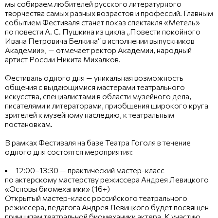
мы собираем любителей русского литературного
творчества самых разных возрастов и профессий. Главным
событием Фестиваля станет показ спектакля «Метель»
по повести А. С. Пушкина из цикла „Повести покойного
Ивана Петровича Белкина“ в исполнении выпускников
Академии», — отмечает ректор Академии, народный
артист России Никита Михалков.
Фестиваль одного дня — уникальная возможность
общения с выдающимися мастерами театрального
искусства, специалистами в области музейного дела,
писателями и литераторами, приобщения широкого круга
зрителей к музейному наследию, к театральным
постановкам.
В рамках Фестиваля на базе Театра Гоголя в течение
одного дня состоятся мероприятия:
12:00–13:30 — практический мастер-класс
по актерскому мастерству режиссера Андрея Левицкого
«Основы биомеханики» (16+)
Открытый мастер-класс российского театрального
режиссера, педагога Андрея Левицкого будет посвящен
принципам театральной биомеханики актера. К участию