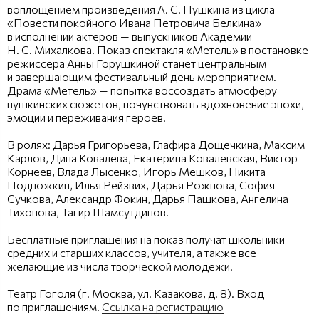
воплощением произведения А. С. Пушкина из цикла
«Повести покойного Ивана Петровича Белкина»
в исполнении актеров — выпускников Академии
Н. С. Михалкова. Показ спектакля «Метель» в постановке
режиссера Анны Горушкиной станет центральным
и завершающим фестивальный день мероприятием.
Драма «Метель» — попытка воссоздать атмосферу
пушкинских сюжетов, почувствовать вдохновение эпохи,
эмоции и переживания героев.
В ролях: Дарья Григорьева, Глафира Дощечкина, Максим
Карлов, Дина Ковалева, Екатерина Ковалевская, Виктор
Корнеев, Влада Лысенко, Игорь Мешков, Никита
Подножкин, Илья Рейзвих, Дарья Рожнова, София
Сучкова, Александр Фокин, Дарья Пашкова, Ангелина
Тихонова, Тагир Шамсутдинов.
Бесплатные приглашения на показ получат школьники
средних и старших классов, учителя, а также все
желающие из числа творческой молодежи.
Театр Гоголя (г. Москва, ул. Казакова, д. 8). Вход
по приглашениям.
Ссылка на регистрацию