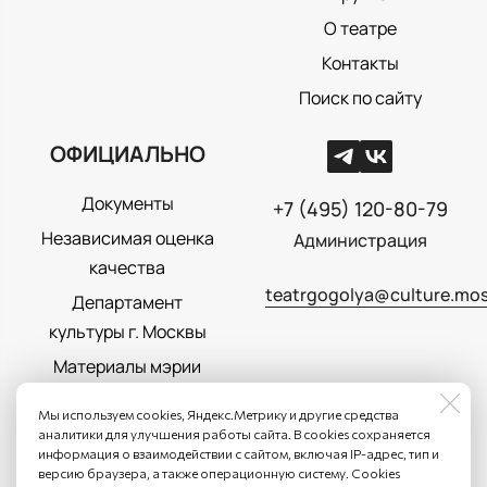
О театре
Контакты
Поиск по сайту
ОФИЦИАЛЬНО
Документы
+7 (495) 120-80-79
Независимая оценка
Администрация
качества
teatrgogolya@culture.mos
Департамент
культуры г. Москвы
Материалы мэрии
Москвы
Мы используем cookies, Яндекс.Метрику и другие средства
Политика
аналитики для улучшения работы сайта. В cookies сохраняется
информация о взаимодействии с сайтом, включая IP-адрес, тип и
конфиденциальности
версию браузера, а также операционную систему. Cookies